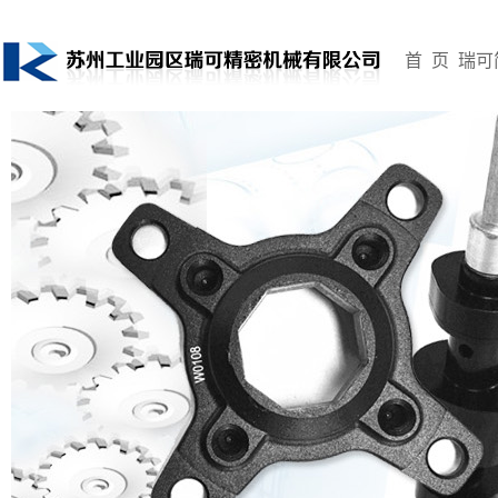
首 页
瑞可